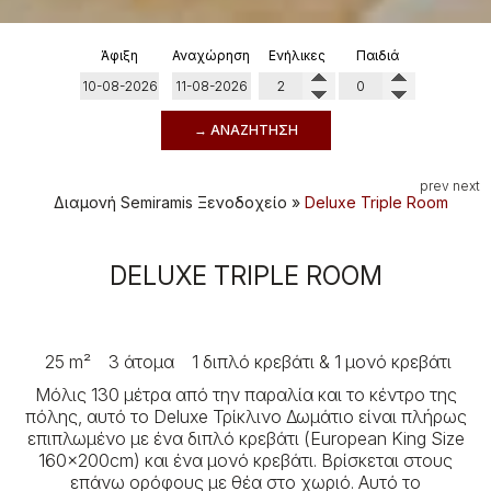
Άφιξη
Αναχώρηση
Ενήλικες
Παιδιά
→ ΑΝΑΖΉΤΗΣΗ
prev
next
Διαμονή
Semiramis Ξενοδοχείο
»
Deluxe Triple Room
DELUXE TRIPLE ROOM
25 m²
3 άτομα
1 διπλό κρεβάτι & 1 μονό κρεβάτι
Μόλις 130 μέτρα από την παραλία και το κέντρο της
πόλης, αυτό το Deluxe Τρίκλινο Δωμάτιο είναι πλήρως
επιπλωμένο με ένα διπλό κρεβάτι (European King Size
160x200cm) και ένα μονό κρεβάτι. Βρίσκεται στους
επάνω ορόφους με θέα στο χωριό. Αυτό το