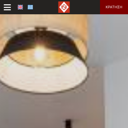
≡
ΚΡΆΤΗΣΗ
ΑΡΧΙΚΉ
ΤΟΠΟΘΕΣΊΑ
ΔΙΑΜΟΝΉ
Διαμονή
ΠΑΡΟΧΈΣ
Semiramis Ξενοδοχείο
ΦΩΤΟΓΡΑΦΊΕΣ
Angelica’s Deluxe Rooms
ΜΉΛΟΣ
ΒΡΑΒΕΊΑ